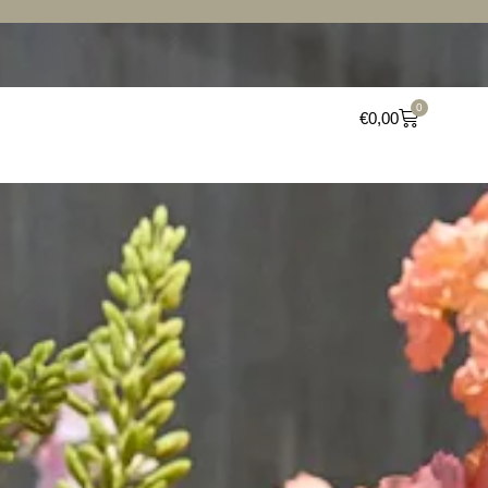
 60,-
0
€
0,00